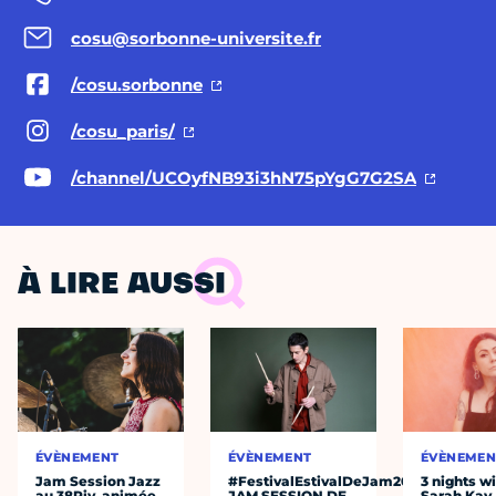
cosu@sorbonne-universite.fr
/cosu.sorbonne
/cosu_paris/
/channel/UCOyfNB93i3hN75pYgG7G2SA
À LIRE AUSSI
ÉVÈNEMENT
ÉVÈNEMENT
ÉVÈNEMEN
Jam Session Jazz
#FestivalEstivalDeJam2026
3 nights w
au 38Riv, animée
JAM SESSION DE
Sarah Kay,