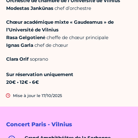
Orchestre de chambre de l’Université de Vilnius
Modestas Jankūnas
chef d’orchestre
Chœur académique mixte « Gaudeamus » de
l’Université de Vilnius
Rasa Gelgotienė
cheffe de chœur principale
Ignas Garla
chef de chœur
Clara Orif
soprano
Sur réservation uniquement
20€ • 12€ • 6€
Mise à jour le 17/10/2025
Concert Paris - Vilnius
Grand Amphithéâtre de la Sorbonne