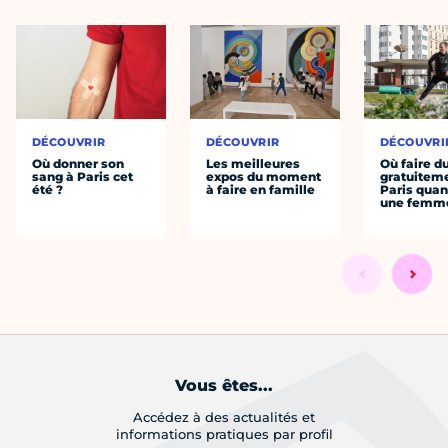
DÉCOUVRIR
DÉCOUVRIR
DÉCOUVRI
Où donner son
Les meilleures
Où faire d
sang à Paris cet
expos du moment
gratuitem
été ?
à faire en famille
Paris quan
une femm
Vous êtes...
Accédez à des actualités et
informations pratiques par profil