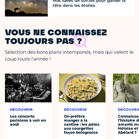
Nos idées de sorties pour garder la
tête dans les étoiles
VOUS NE CONNAISSEZ
TOUJOURS PAS ?
Sélection des bons plans intemporels, mais qui valent le
coup toute l'année !
DÉCOUVRIR
DÉCOUVRIR
DÉCOUVRI
Les concerts
On préfère
Connaisse
parisiens à voir en
manger à la
l’histoire 
août
cantine : les pâtes
amants ma
aux courgettes
Héloïse et
façon bolognaise
Abélard ?