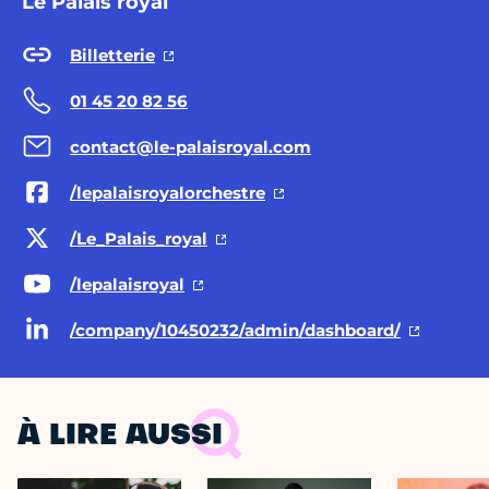
Le Palais royal
Billetterie
01 45 20 82 56
contact@le-palaisroyal.com
/lepalaisroyalorchestre
/Le_Palais_royal
/lepalaisroyal
/company/10450232/admin/dashboard/
À LIRE AUSSI