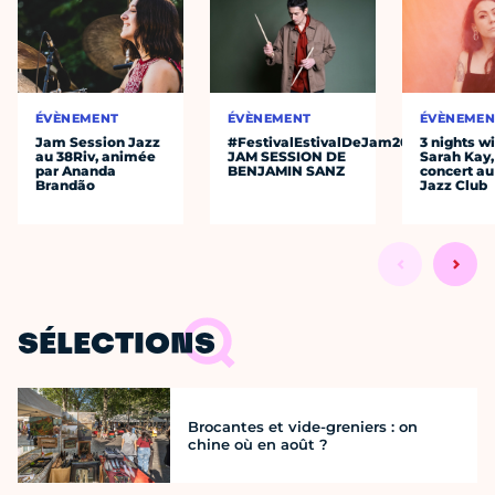
ÉVÈNEMENT
ÉVÈNEMENT
ÉVÈNEMEN
Jam Session Jazz
#FestivalEstivalDeJam2026
3 nights w
au 38Riv, animée
JAM SESSION DE
Sarah Kay,
par Ananda
BENJAMIN SANZ
concert au
Brandão
Jazz Club
SÉLECTIONS
Brocantes et vide-greniers : on
chine où en août ?