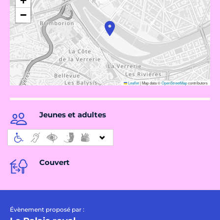
+
−
Leaflet
|
Map data ©
OpenStreetMap
contributors
Jeunes et adultes
Couvert
Évènement proposé par :