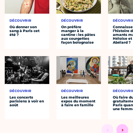
DÉCOUVRIR
DÉCOUVRIR
DÉCOUVRI
Où donner son
On préfère
Connaisse
sang à Paris cet
manger à la
l’histoire 
été ?
cantine : les pâtes
amants ma
aux courgettes
Héloïse et
façon bolognaise
Abélard ?
DÉCOUVRIR
DÉCOUVRIR
DÉCOUVRI
Les concerts
Les meilleures
Où faire d
parisiens à voir en
expos du moment
gratuitem
août
à faire en famille
Paris quan
une femm