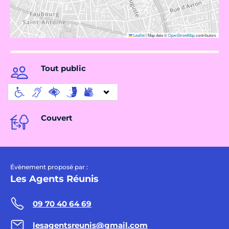
Leaflet
|
Map data ©
OpenStreetMap
contributors
Tout public
Couvert
Évènement proposé par :
Les Agents Réunis
09 70 40 64 69
lesagentsreunis@gmail.com