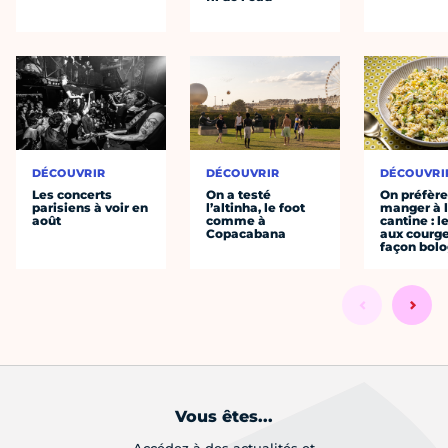
DÉCOUVRIR
DÉCOUVRIR
DÉCOUVRI
Les concerts
On a testé
On préfèr
parisiens à voir en
l’altinha, le foot
manger à 
août
comme à
cantine : l
Copacabana
aux courge
façon bol
Vous êtes...