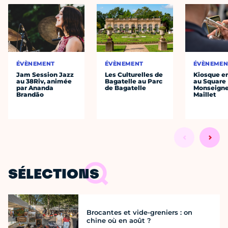
ÉVÈNEMENT
ÉVÈNEMENT
ÉVÈNEMEN
Jam Session Jazz
Les Culturelles de
Kiosque en
au 38Riv, animée
Bagatelle au Parc
au Square
par Ananda
de Bagatelle
Monseigne
Brandão
Maillet
SÉLECTIONS
Brocantes et vide-greniers : on
chine où en août ?