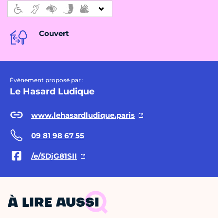
Couvert
Évènement proposé par :
Le Hasard Ludique
www.lehasardludique.paris
09 81 98 67 55
/e/5DjG81SII
À LIRE AUSSI