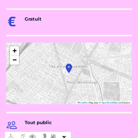
Gratuit
+
−
Leaflet
|
Map data ©
OpenStreetMap
contributors
Tout public