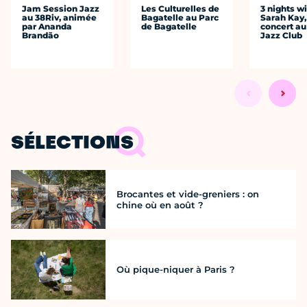
Jam Session Jazz
Les Culturelles de
3 nights w
au 38Riv, animée
Bagatelle au Parc
Sarah Kay,
par Ananda
de Bagatelle
concert au
Brandão
Jazz Club
SÉLECTIONS
Brocantes et vide-greniers : on
chine où en août ?
Où pique-niquer à Paris ?