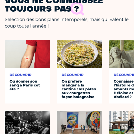
VOUS NE CONNAISSEZ
TOUJOURS PAS ?
Sélection des bons plans intemporels, mais qui valent le
coup toute l'année !
DÉCOUVRIR
DÉCOUVRIR
DÉCOUVRI
Où donner son
On préfère
Connaisse
sang à Paris cet
manger à la
l’histoire 
été ?
cantine : les pâtes
amants ma
aux courgettes
Héloïse et
façon bolognaise
Abélard ?