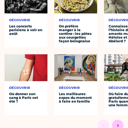
DÉCOUVRIR
DÉCOUVRIR
DÉCOUVRI
Les concerts
On préfère
Connaisse
parisiens à voir en
manger à la
l’histoire 
août
cantine : les pâtes
amants ma
aux courgettes
Héloïse et
façon bolognaise
Abélard ?
DÉCOUVRIR
DÉCOUVRIR
DÉCOUVRI
Où donner son
Les meilleures
Où faire d
sang à Paris cet
expos du moment
gratuitem
été ?
à faire en famille
Paris quan
une femm