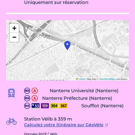
Uniquement sur réservation
+
−
Leaflet
|
Map data ©
OpenStreetMap
contributors
Nanterre Université (Nanterre)
Nanterre Préfecture (Nanterre)
Soufflot (Nanterre)
Station Vélib à 359 m
Calculez votre itinéraire sur GéoVélo
Données RATP / Vélib