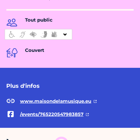
Tout public
Couvert
Plus d'infos
www.maisondelamusique.eu
/events/765220547983857