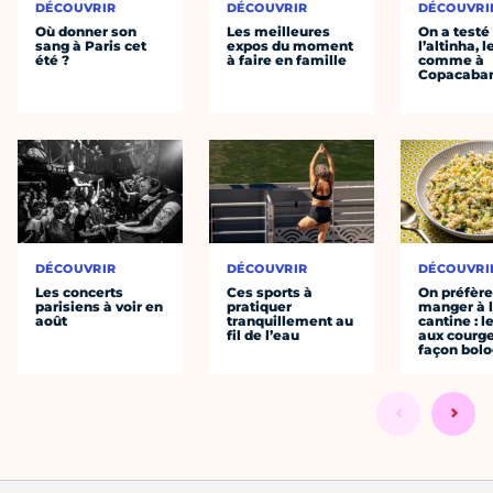
DÉCOUVRIR
DÉCOUVRIR
DÉCOUVRI
Où donner son
Les meilleures
On a testé
sang à Paris cet
expos du moment
l’altinha, l
été ?
à faire en famille
comme à
Copacaba
DÉCOUVRIR
DÉCOUVRIR
DÉCOUVRI
Les concerts
Ces sports à
On préfèr
parisiens à voir en
pratiquer
manger à 
août
tranquillement au
cantine : l
fil de l’eau
aux courge
façon bol