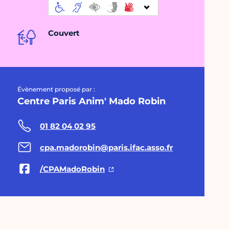
Couvert
Évènement proposé par :
Centre Paris Anim' Mado Robin
01 82 04 02 95
cpa.madorobin@paris.ifac.asso.fr
/CPAMadoRobin