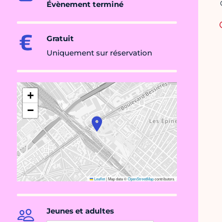
Évènement terminé
Gratuit
Uniquement sur réservation
+
−
Leaflet
|
Map data ©
OpenStreetMap
contributors
Jeunes et adultes