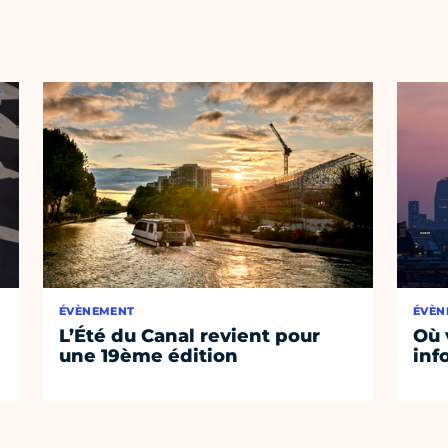
ÉVÈNEMENT
ÉVÈN
L’Été du Canal revient pour
Où 
une 19ème édition
inf