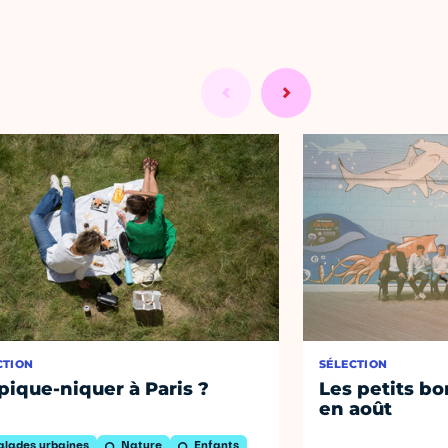
CTION
SÉLECTION
pique-niquer à Paris ?
Les petits bo
en août
alades urbaines
Nature
Enfants