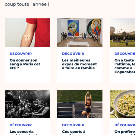
coup toute l'année !
DÉCOUVRIR
DÉCOUVRIR
DÉCOUVRI
Où donner son
Les meilleures
On a testé
sang à Paris cet
expos du moment
l’altinha, l
été ?
à faire en famille
comme à
Copacaba
DÉCOUVRIR
DÉCOUVRIR
DÉCOUVRI
Les concerts
Ces sports à
On préfèr