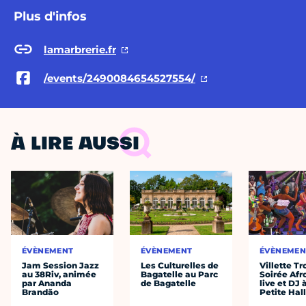
Plus d'infos
lamarbrerie.fr
/events/2490084654527554/
À LIRE AUSSI
ÉVÈNEMENT
ÉVÈNEMENT
ÉVÈNEMEN
Jam Session Jazz
Les Culturelles de
Villette Tr
au 38Riv, animée
Bagatelle au Parc
Soirée Afr
par Ananda
de Bagatelle
live et DJ 
Brandão
Petite Hal