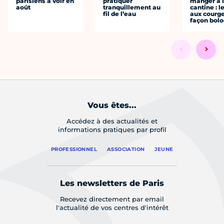
parisiens à voir en
pratiquer
manger à 
août
tranquillement au
cantine : l
fil de l’eau
aux courge
façon bol
Vous êtes...
Accédez à des actualités et
informations pratiques par profil
PROFESSIONNEL
ASSOCIATION
JEUNE
Les newsletters de Paris
Recevez directement par email
l'actualité de vos centres d'intérêt