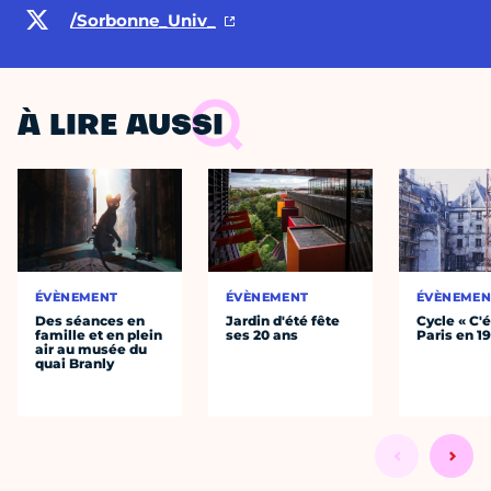
/Sorbonne_Univ_
À LIRE AUSSI
ÉVÈNEMENT
ÉVÈNEMENT
ÉVÈNEMEN
Des séances en
Jardin d'été fête
Cycle « C'é
famille et en plein
ses 20 ans
Paris en 1
air au musée du
quai Branly