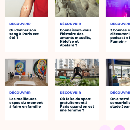
DÉCOUVRIR
DÉCOUVRIR
DÉCOUVRI
Où donner son
Connaissez-vous
3 bonnes r
sang à Paris cet
l’histoire des
d’écouter 
été ?
amants maudits,
podcast « 
Héloïse et
Fumoir »
Abélard ?
DÉCOUVRIR
DÉCOUVRIR
DÉCOUVRI
Les meilleures
Où faire du sport
On a testé 
expos du moment
gratuitement à
sensoriell
à faire en famille
Paris quand on est
stade Jea
une femme ?