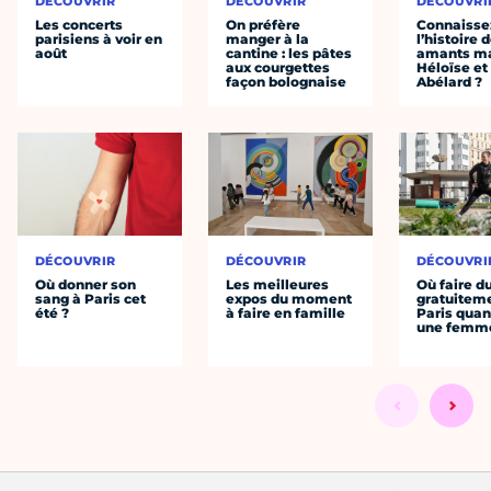
DÉCOUVRIR
DÉCOUVRIR
DÉCOUVRI
Les concerts
On préfère
Connaisse
parisiens à voir en
manger à la
l’histoire 
août
cantine : les pâtes
amants ma
aux courgettes
Héloïse et
façon bolognaise
Abélard ?
DÉCOUVRIR
DÉCOUVRIR
DÉCOUVRI
Où donner son
Les meilleures
Où faire d
sang à Paris cet
expos du moment
gratuitem
été ?
à faire en famille
Paris quan
une femm