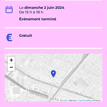
Le
dimanche 2 juin 2024
De 15 h à 18 h
Évènement terminé
Gratuit
+
−
Leaflet
|
Map data ©
OpenStreetMap
contributors