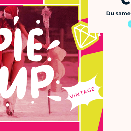
C
Du samed