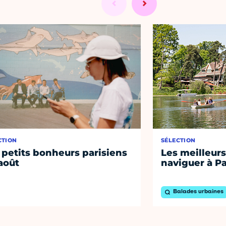
CTION
SÉLECTION
 petits bonheurs parisiens
Les meilleurs
août
naviguer à Pa
Balades urbaines