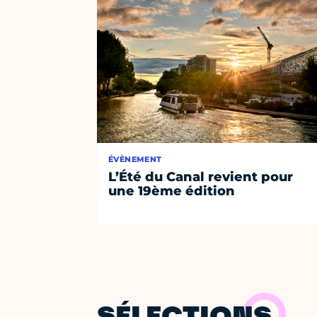
ÉVÈNEMENT
L’Été du Canal revient pour
une 19ème édition