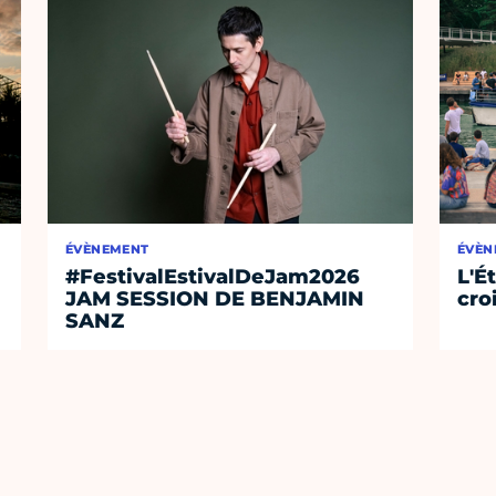
ÉVÈNEMENT
ÉVÈN
#FestivalEstivalDeJam2026
L'É
JAM SESSION DE BENJAMIN
cro
SANZ