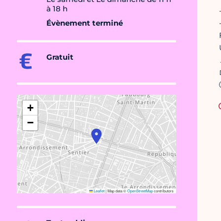
à 18 h
Évènement terminé
Gratuit
+
−
Leaflet
|
Map data ©
OpenStreetMap
contributors