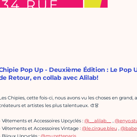
Chipie Pop Up - Deuxième Édition : Le Pop Up
de Retour, en collab avec Alilab!
Les Chipies, cette fois-ci, nous avons vu les choses en grand
créateurs et artistes les plus talentueux. 🎨👗
- Vêtements et Accessoires Upcyclés :
@__alilab__
,
@enyo.st
- Vêtements et Accessoires Vintage :
@le.cirque.bleu
,
@babet
- Bijoux Upcyclés :
@muzetteparis