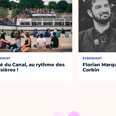
EMENT
ÉVÈNEMENT
té du Canal, au rythme des
Florian Marq
isières !
Corbin