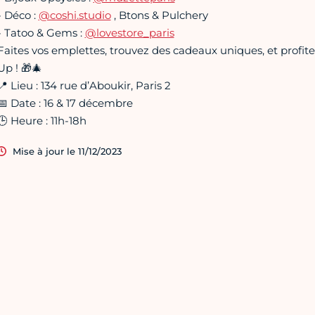
- Déco :
@coshi.studio
, Btons & Pulchery
- Tatoo & Gems :
@lovestore_paris
Faites vos emplettes, trouvez des cadeaux uniques, et profite
Up ! 🎁🎄
📍 Lieu : 134 rue d’Aboukir, Paris 2
📅 Date : 16 & 17 décembre
🕒 Heure : 11h-18h
Mise à jour le 11/12/2023