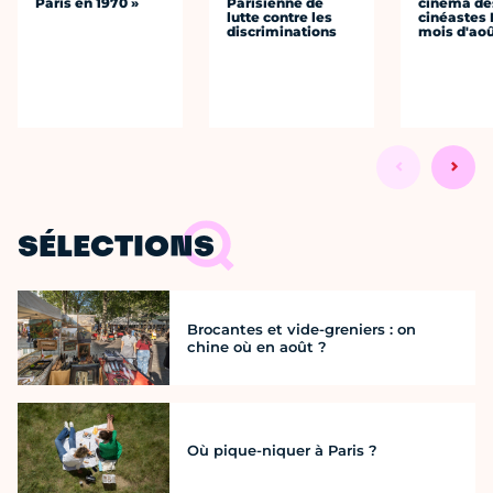
Paris en 1970 »
Parisienne de
cinéma de
lutte contre les
cinéastes 
discriminations
mois d'ao
SÉLECTIONS
Brocantes et vide-greniers : on
chine où en août ?
Où pique-niquer à Paris ?