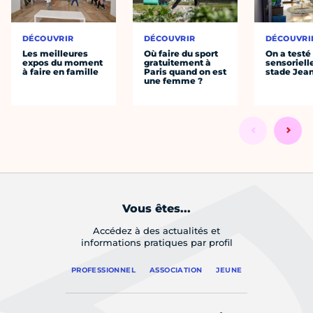
DÉCOUVRIR
DÉCOUVRIR
DÉCOUVRI
Les meilleures
Où faire du sport
On a testé 
expos du moment
gratuitement à
sensoriell
à faire en famille
Paris quand on est
stade Jea
une femme ?
Vous êtes...
Accédez à des actualités et
informations pratiques par profil
PROFESSIONNEL
ASSOCIATION
JEUNE