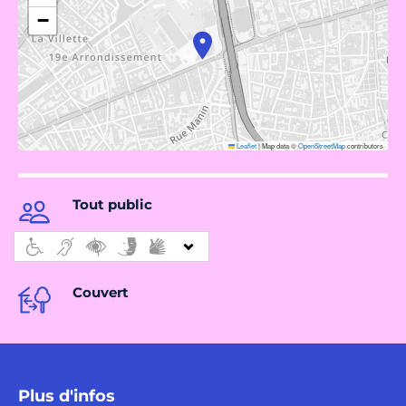
−
Leaflet
|
Map data ©
OpenStreetMap
contributors
Tout public
Couvert
Plus d'infos