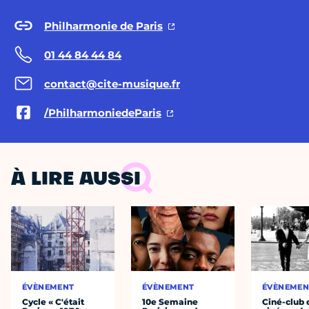
Philharmonie de Paris
01 44 84 44 84
contact@cite-musique.fr
/PhilharmoniedeParis
À LIRE AUSSI
ÉVÈNEMENT
ÉVÈNEMENT
ÉVÈNEMEN
Cycle « C'était
10e Semaine
Ciné-club 