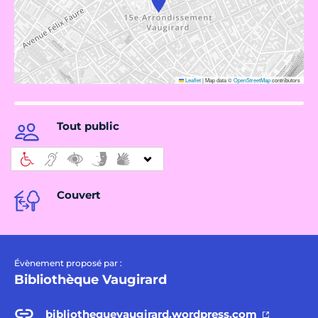
Leaflet
|
Map data ©
OpenStreetMap
contributors
Tout public
Couvert
Évènement proposé par :
Bibliothèque Vaugirard
bibliothequevaugirard.wordpress.com