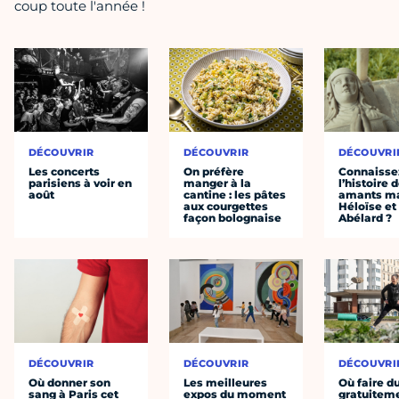
coup toute l'année !
DÉCOUVRIR
DÉCOUVRIR
DÉCOUVRI
Les concerts
On préfère
Connaisse
parisiens à voir en
manger à la
l’histoire 
août
cantine : les pâtes
amants ma
aux courgettes
Héloïse et
façon bolognaise
Abélard ?
DÉCOUVRIR
DÉCOUVRIR
DÉCOUVRI
Où donner son
Les meilleures
Où faire d
sang à Paris cet
expos du moment
gratuitem