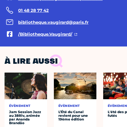
01 48 28 77 42
bibliotheque.vaugirard@paris.fr
/Bibliotheque.Vaugirard/
À LIRE AUSSI
ÉVÈNEMENT
ÉVÈNEMENT
ÉVÈNEMEN
Jam Session Jazz
L’Été du Canal
L'été des p
au 38Riv, animée
revient pour une
futés
par Ananda
19ème édition
Brandão