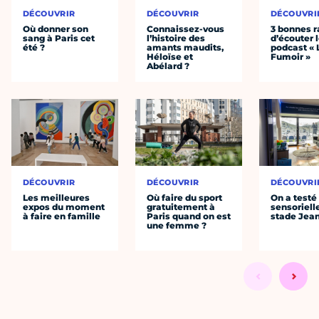
DÉCOUVRIR
DÉCOUVRIR
DÉCOUVRI
Où donner son
Connaissez-vous
3 bonnes r
sang à Paris cet
l’histoire des
d’écouter 
été ?
amants maudits,
podcast « 
Héloïse et
Fumoir »
Abélard ?
DÉCOUVRIR
DÉCOUVRIR
DÉCOUVRI
Les meilleures
Où faire du sport
On a testé 
expos du moment
gratuitement à
sensoriell
à faire en famille
Paris quand on est
stade Jea
une femme ?