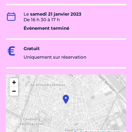
Le
samedi 21 janvier 2023
De 16 h 30 à 17 h
Évènement terminé
Gratuit
Uniquement sur réservation
+
−
Leaflet
|
Map data ©
OpenStreetMap
contributors