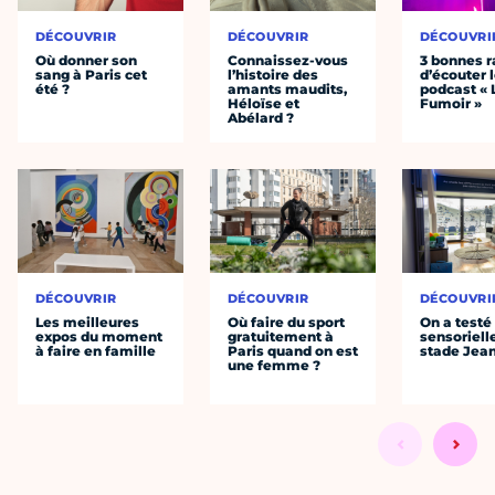
DÉCOUVRIR
DÉCOUVRIR
DÉCOUVRI
Où donner son
Connaissez-vous
3 bonnes r
sang à Paris cet
l’histoire des
d’écouter 
été ?
amants maudits,
podcast « 
Héloïse et
Fumoir »
Abélard ?
DÉCOUVRIR
DÉCOUVRIR
DÉCOUVRI
Les meilleures
Où faire du sport
On a testé 
expos du moment
gratuitement à
sensoriell
à faire en famille
Paris quand on est
stade Jea
une femme ?