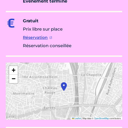
Évènement terminé
Gratuit
Prix libre sur place
Réservation
Réservation conseillée
+
−
Leaflet
|
Map data ©
OpenStreetMap
contributors