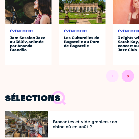
ÉVÈNEMENT
ÉVÈNEMENT
ÉVÈNEMEN
Jam Session Jazz
Les Culturelles de
3 nights w
au 38Riv, animée
Bagatelle au Parc
Sarah Kay,
par Ananda
de Bagatelle
concert au
Brandão
Jazz Club
SÉLECTIONS
Brocantes et vide-greniers : on
chine où en août ?