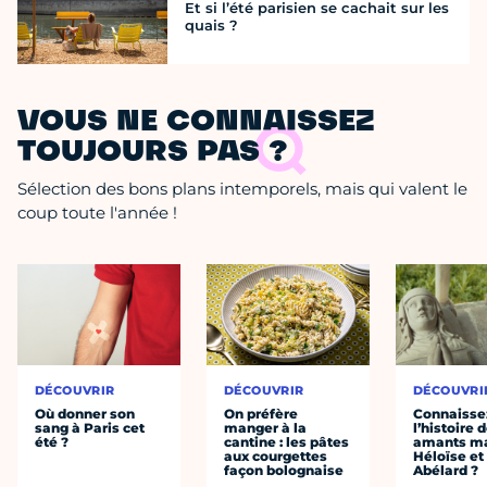
Et si l’été parisien se cachait sur les
quais ?
VOUS NE CONNAISSEZ
TOUJOURS PAS ?
Sélection des bons plans intemporels, mais qui valent le
coup toute l'année !
DÉCOUVRIR
DÉCOUVRIR
DÉCOUVRI
Où donner son
On préfère
Connaisse
sang à Paris cet
manger à la
l’histoire 
été ?
cantine : les pâtes
amants ma
aux courgettes
Héloïse et
façon bolognaise
Abélard ?