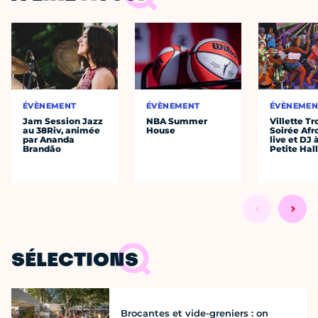
ÉVÈNEMENT
ÉVÈNEMENT
ÉVÈNEMEN
Jam Session Jazz
NBA Summer
Villette Tr
au 38Riv, animée
House
Soirée Afr
par Ananda
live et DJ 
Brandão
Petite Hal
SÉLECTIONS
Brocantes et vide-greniers : on