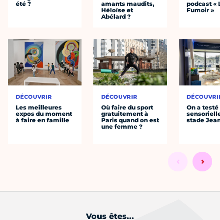
été ?
amants maudits,
podcast « 
Héloïse et
Fumoir »
Abélard ?
DÉCOUVRIR
DÉCOUVRIR
DÉCOUVRI
Les meilleures
Où faire du sport
On a testé 
expos du moment
gratuitement à
sensoriell
à faire en famille
Paris quand on est
stade Jea
une femme ?
Vous êtes...