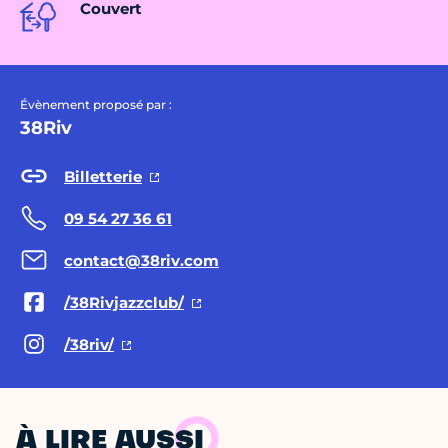
Couvert
Évènement proposé par :
38Riv
Billetterie
09 54 27 36 61
contact@38riv.com
/38Rivjazzclub/
/38riv/
À LIRE AUSSI