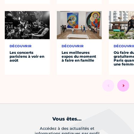
DÉCOUVRIR
DÉCOUVRIR
DÉCOUVRI
Les concerts
Les meilleures
Où faire d
parisiens à voir en
expos du moment
gratuitem
août
à faire en famille
Paris quan
une femm
Vous êtes...
Accédez à des actualités et
informations pratiques par profil