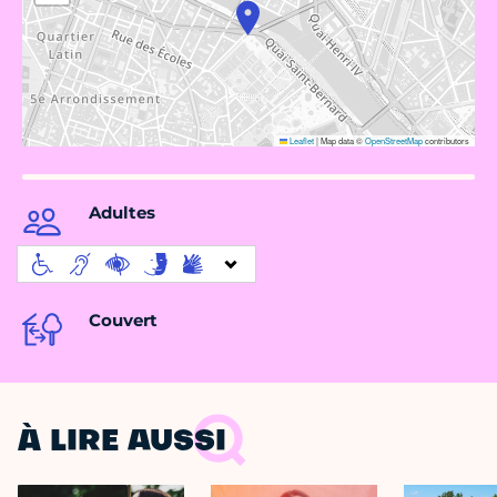
Leaflet
|
Map data ©
OpenStreetMap
contributors
Adultes
Couvert
À LIRE AUSSI