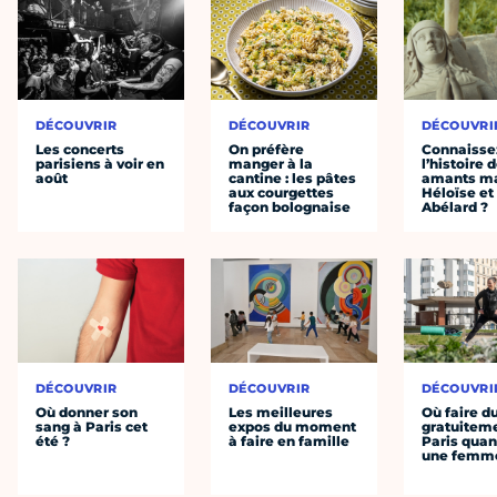
DÉCOUVRIR
DÉCOUVRIR
DÉCOUVRI
Les concerts
On préfère
Connaisse
parisiens à voir en
manger à la
l’histoire 
août
cantine : les pâtes
amants ma
aux courgettes
Héloïse et
façon bolognaise
Abélard ?
DÉCOUVRIR
DÉCOUVRIR
DÉCOUVRI
Où donner son
Les meilleures
Où faire d
sang à Paris cet
expos du moment
gratuitem
été ?
à faire en famille
Paris quan
une femm