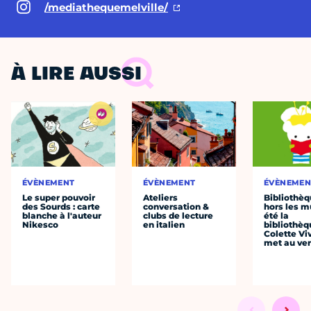
/mediathequemelville/
À LIRE AUSSI
ÉVÈNEMENT
ÉVÈNEMENT
ÉVÈNEMEN
Le super pouvoir
Ateliers
Bibliothè
des Sourds : carte
conversation &
hors les mu
blanche à l'auteur
clubs de lecture
été la
Nikesco
en italien
bibliothèq
Colette Viv
met au vert