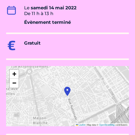
Le
samedi 14 mai 2022
De 11 h à 13 h
Évènement terminé
Gratuit
+
−
Leaflet
|
Map data ©
OpenStreetMap
contributors