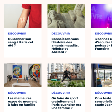
DÉCOUVRIR
DÉCOUVRIR
DÉCOUVRI
Où donner son
Connaissez-vous
3 bonnes r
sang à Paris cet
l’histoire des
d’écouter 
été ?
amants maudits,
podcast « 
Héloïse et
Fumoir »
Abélard ?
DÉCOUVRIR
DÉCOUVRIR
DÉCOUVRI
Les meilleures
Où faire du sport
On a testé 
expos du moment
gratuitement à
sensoriell
à faire en famille
Paris quand on est
stade Jea
une femme ?