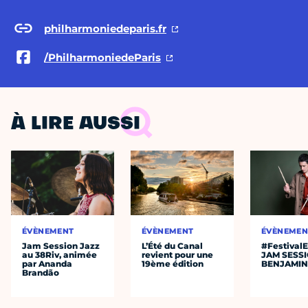
philharmoniedeparis.fr
/PhilharmoniedeParis
À LIRE AUSSI
ÉVÈNEMENT
ÉVÈNEMENT
ÉVÈNEMEN
Jam Session Jazz
L’Été du Canal
#Festival
au 38Riv, animée
revient pour une
JAM SESS
par Ananda
19ème édition
BENJAMIN
Brandão