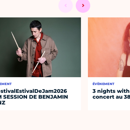
EMENT
ÉVÈNEMENT
stivalEstivalDeJam2026
3 nights with
M SESSION DE BENJAMIN
concert au 38
NZ