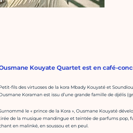
Ousmane Kouyate Quartet est en café-concert 
Petit-fils des virtuoses de la kora Mbady Kouyaté et Soundi
Ousmane Koraman est issu d’une grande famille de djélis (gri
Surnommé le « prince de la Kora », Ousmane Kouyaté dévelop
tirée de la musique mandingue et teintée de parfums pop, fu
chant en malinké, en soussou et en peul.