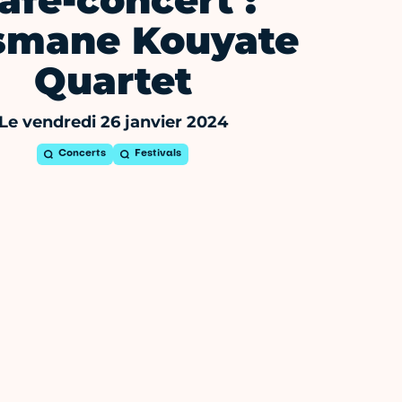
afé-concert :
smane Kouyate
Quartet
Le vendredi 26 janvier 2024
Concerts
Festivals