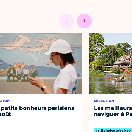
CTION
SÉLECTION
 petits bonheurs parisiens
Les meilleurs
août
naviguer à Pa
Balades urbaines