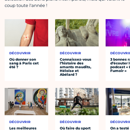
coup toute l'année !
DÉCOUVRIR
DÉCOUVRIR
DÉCOUVRI
Où donner son
Connaissez-vous
3 bonnes r
sang à Paris cet
l’histoire des
d’écouter 
été ?
amants maudits,
podcast « 
Héloïse et
Fumoir »
Abélard ?
DÉCOUVRIR
DÉCOUVRIR
DÉCOUVRI
Les meilleures
Où faire du sport
On a testé 