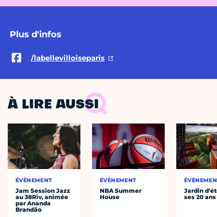
Plus d'infos
/labellevilloiseparis
À LIRE AUSSI
ÉVÈNEMENT
ÉVÈNEMENT
ÉVÈNEMEN
Jam Session Jazz
NBA Summer
Jardin d'ét
au 38Riv, animée
House
ses 20 ans
par Ananda
Brandão