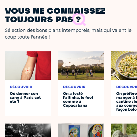
VOUS NE CONNAISSEZ
TOUJOURS PAS ?
Sélection des bons plans intemporels, mais qui valent le
coup toute l'année !
DÉCOUVRIR
DÉCOUVRIR
DÉCOUVRI
Où donner son
On a testé
On préfèr
sang à Paris cet
l’altinha, le foot
manger à 
été ?
comme à
cantine : l
Copacabana
aux courge
façon bol