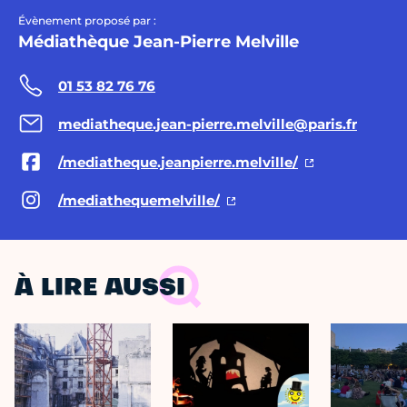
Évènement proposé par :
Médiathèque Jean-Pierre Melville
01 53 82 76 76
mediatheque.jean-pierre.melville@paris.fr
/mediatheque.jeanpierre.melville/
/mediathequemelville/
À LIRE AUSSI