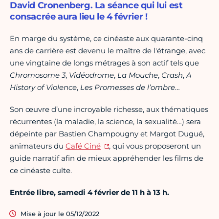
David Cronenberg. La séance qui lui est
consacrée aura lieu le 4 février !
En marge du système, ce cinéaste aux quarante-cinq
ans de carrière est devenu le maître de l'étrange, avec
une vingtaine de longs métrages à son actif tels que
Chromosome 3
,
Vidéodrome
,
La Mouche
,
Crash
,
A
History of Violence
,
Les Promesses de l’ombre
…
Son œuvre d’une incroyable richesse, aux thématiques
récurrentes (la maladie, la science, la sexualité…) sera
dépeinte par Bastien Champougny et Margot Dugué,
animateurs du
Café Ciné
, qui vous proposeront un
guide narratif afin de mieux appréhender les films de
ce cinéaste culte.
Entrée libre, samedi 4 février de 11 h à 13 h.
Mise à jour le 05/12/2022