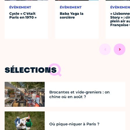
ÉVÈNEMENT
ÉVÈNEMENT
ÉVÈNEMEN
Cycle « C'était
Baba Yaga la
« Lisbonn
Paris en 1970 »
sorcière
Story » : c
plein air a
Françoise 
SÉLECTIONS
Brocantes et vide-greniers : on
chine où en août ?
Où pique-niquer à Paris ?