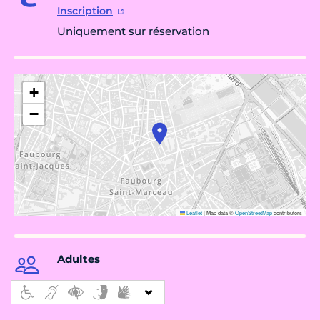
Inscription
Uniquement sur réservation
+
−
Leaflet
|
Map data ©
OpenStreetMap
contributors
Adultes