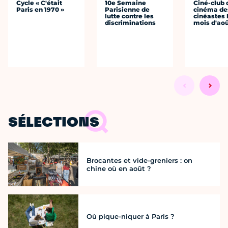
Cycle « C'était
10e Semaine
Ciné-club 
Paris en 1970 »
Parisienne de
cinéma de
lutte contre les
cinéastes 
discriminations
mois d'ao
SÉLECTIONS
Brocantes et vide-greniers : on
chine où en août ?
Où pique-niquer à Paris ?