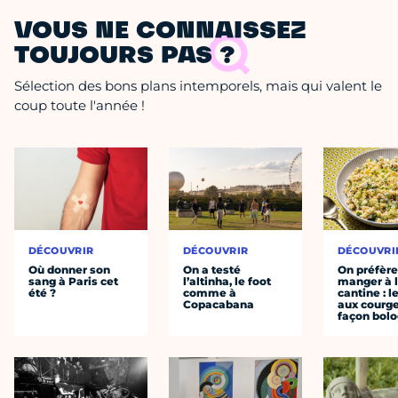
VOUS NE CONNAISSEZ
TOUJOURS PAS ?
Sélection des bons plans intemporels, mais qui valent le
coup toute l'année !
DÉCOUVRIR
DÉCOUVRIR
DÉCOUVRI
Où donner son
On a testé
On préfèr
sang à Paris cet
l’altinha, le foot
manger à 
été ?
comme à
cantine : l
Copacabana
aux courge
façon bol