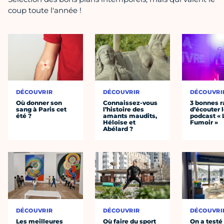
coup toute l'année !
DÉCOUVRIR
DÉCOUVRIR
DÉCOUVRI
Où donner son
Connaissez-vous
3 bonnes r
sang à Paris cet
l’histoire des
d’écouter 
été ?
amants maudits,
podcast « 
Héloïse et
Fumoir »
Abélard ?
DÉCOUVRIR
DÉCOUVRIR
DÉCOUVRI
Les meilleures
Où faire du sport
On a testé 