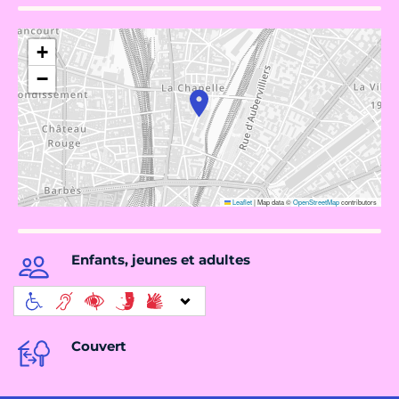
+
−
Leaflet
|
Map data ©
OpenStreetMap
contributors
Enfants, jeunes et adultes
Couvert