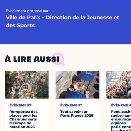
Évènement proposé par :
Ville de Paris - Direction de la Jeunesse et
des Sports
À LIRE AUSSI
ÉVÈNEMENT
ÉVÈNEMENT
ÉVÈNEMEN
Remportez des
Tout savoir sur
Foot, bask
places pour les
Paris Plages 2026
rugby, han
Championnats
encourager
d'Europe de
équipes
natation 2026
parisienne
la saison 