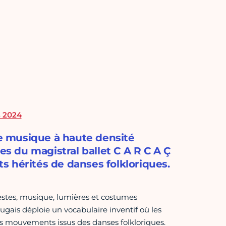
s 2024
e musique à haute densité
es du magistral ballet C A R C A Ç
 hérités de danses folkloriques.
gestes, musique, lumières et costumes
gais déploie un vocabulaire inventif où les
s mouvements issus des danses folkloriques.