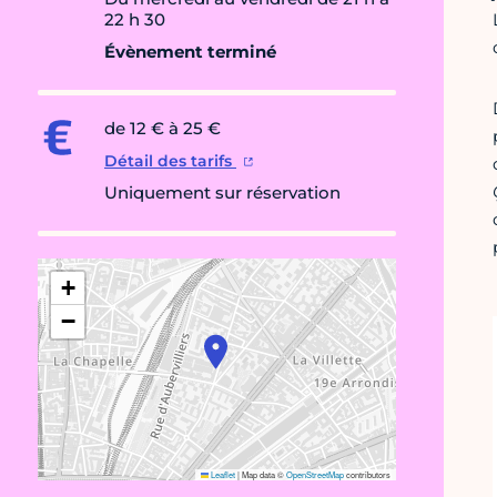
22 h 30
Évènement terminé
de 12 € à 25 €
Détail des tarifs
Uniquement sur réservation
+
−
Leaflet
|
Map data ©
OpenStreetMap
contributors