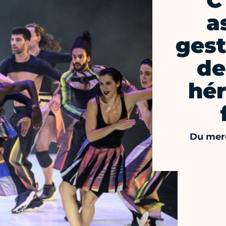
C
a
gest
de
hér
Du merc