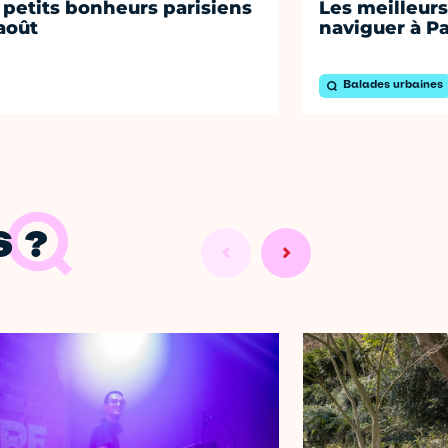
 petits bonheurs parisiens
Les meilleurs
août
naviguer à Pa
Balades urbaines
 ?