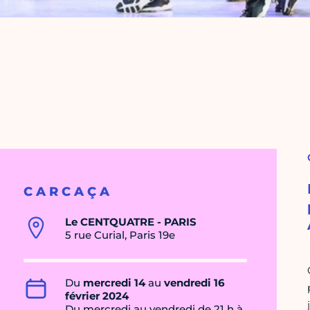
C A R C A Ç A
Le CENTQUATRE - PARIS
5 rue Curial, Paris 19e
Du
mercredi 14
au
vendredi 16
février 2024
Du mercredi au vendredi de 21 h à