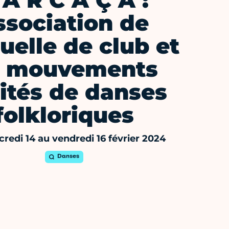
 A R C A Ç A :
ssociation de
uelle de club et
 mouvements
ités de danses
folkloriques
redi 14 au vendredi 16 février 2024
Danses