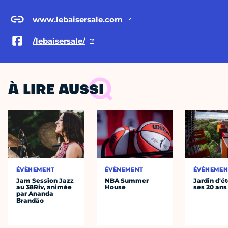
www.lebaisersale.com
/lebaisersale/
À LIRE AUSSI
ÉVÈNEMENT
ÉVÈNEMENT
ÉVÈNEMEN
Jam Session Jazz
NBA Summer
Jardin d'ét
au 38Riv, animée
House
ses 20 ans
par Ananda
Brandão