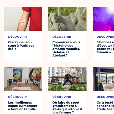
DÉCOUVRIR
DÉCOUVRIR
DÉCOUVRI
Où donner son
Connaissez-vous
3 bonnes r
sang à Paris cet
l’histoire des
d’écouter 
été ?
amants maudits,
podcast « 
Héloïse et
Fumoir »
Abélard ?
DÉCOUVRIR
DÉCOUVRIR
DÉCOUVRI
Les meilleures
Où faire du sport
On a testé 
expos du moment
gratuitement à
sensoriell
à faire en famille
Paris quand on est
stade Jea
une femme ?