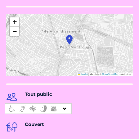
+
−
Leaflet
|
Map data ©
OpenStreetMap
contributors
Tout public
Couvert