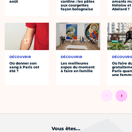
août
cantine : les pâtes
amants ma
aux courgettes
Héloïse et
façon bolognaise
Abélard ?
DÉCOUVRIR
DÉCOUVRIR
DÉCOUVRI
Où donner son
Les meilleures
Où faire d
sang à Paris cet
expos du moment
gratuitem
été ?
à faire en famille
Paris quan
une femm
Vous êtes...