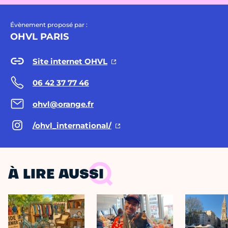
Évènement proposé par :
OHVL PARIS
Site internet OHVL
06 42 37 77 46
ohvl@orange.fr
/ohvl_international/
À LIRE AUSSI