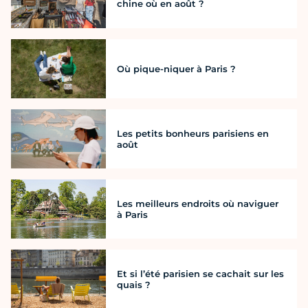
chine où en août ?
Où pique-niquer à Paris ?
Les petits bonheurs parisiens en
août
Les meilleurs endroits où naviguer
à Paris
Et si l’été parisien se cachait sur les
quais ?