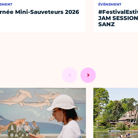
EMENT
ÉVÈNEMENT
rnée Mini-Sauveteurs 2026
#FestivalEst
JAM SESSIO
SANZ