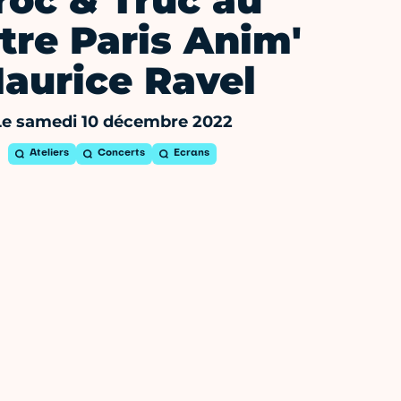
roc & Truc au
tre Paris Anim'
aurice Ravel
Le samedi 10 décembre 2022
Ateliers
Concerts
Ecrans