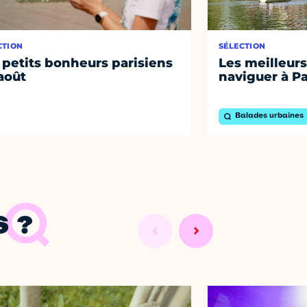
CTION
SÉLECTION
 petits bonheurs parisiens
Les meilleurs
août
naviguer à Pa
Balades urbaines
 ?