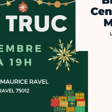
B
Cen
M