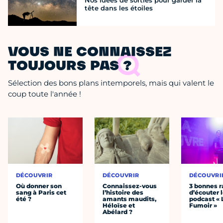
Nos idées de sorties pour garder la
tête dans les étoiles
VOUS NE CONNAISSEZ
TOUJOURS PAS ?
Sélection des bons plans intemporels, mais qui valent le
coup toute l'année !
DÉCOUVRIR
DÉCOUVRIR
DÉCOUVRI
Où donner son
Connaissez-vous
3 bonnes r
sang à Paris cet
l’histoire des
d’écouter 
été ?
amants maudits,
podcast « 
Héloïse et
Fumoir »
Abélard ?