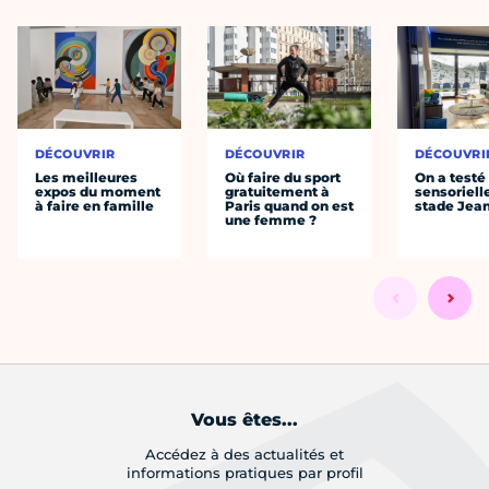
DÉCOUVRIR
DÉCOUVRIR
DÉCOUVRI
Les meilleures
Où faire du sport
On a testé 
expos du moment
gratuitement à
sensoriell
à faire en famille
Paris quand on est
stade Jea
une femme ?
Vous êtes...
Accédez à des actualités et
informations pratiques par profil