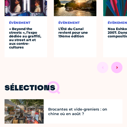
ÉVÈNEMENT
ÉVÈNEMENT
ÉVÈNEMEN
« Beyond the
L’Été du Canal
Noa Eshkol
streets », l’expo
revient pour une
2007. Dans
dédiée au graffiti,
19ème édition
compositi
au street art et
aux contre-
cultures
SÉLECTIONS
Brocantes et vide-greniers : on
chine où en août ?