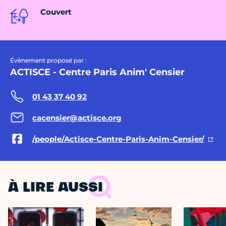
Couvert
Évènement proposé par :
ACTISCE - Centre Paris Anim' Censier
01 43 37 40 92
cacensier@actisce.org
/people/Actisce-Centre-Paris-Anim-Censier/
À LIRE AUSSI