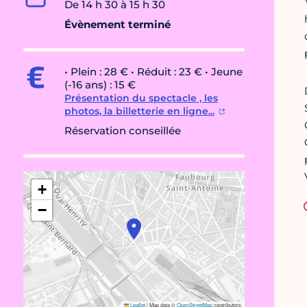
De 14 h 30 à 15 h 30
Évènement terminé
• Plein : 28 € • Réduit : 23 € • Jeune
(-16 ans) : 15 €
Présentation du spectacle , les
photos, la billetterie en ligne...
Réservation conseillée
+
−
Leaflet
|
Map data ©
OpenStreetMap
contributors