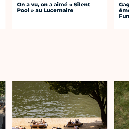
On a vu, on a aimé « Silent
Gag
Pool » au Lucernaire
émo
Fu