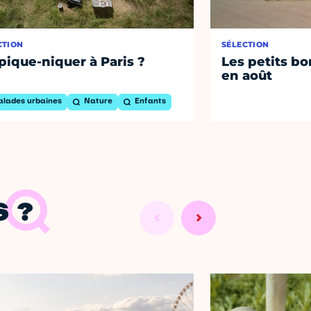
CTION
SÉLECTION
pique-niquer à Paris ?
Les petits bo
en août
alades urbaines
Nature
Enfants
 ?