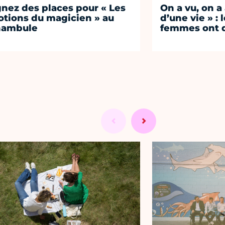
nez des places pour « Les
On a vu, on a
tions du magicien » au
d’une vie » : 
nambule
femmes ont d