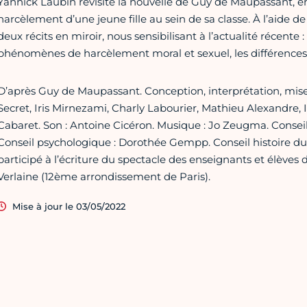
Yannick Laubin revisite la nouvelle de Guy de Maupassant, en 
harcèlement d’une jeune fille au sein de sa classe. À l’aide de 
deux récits en miroir, nous sensibilisant à l’actualité récente 
phénomènes de harcèlement moral et sexuel, les différences e
D’après Guy de Maupassant. Conception, interprétation, mise 
Secret, Iris Mirnezami, Charly Labourier, Mathieu Alexandre, I
Cabaret. Son : Antoine Cicéron. Musique : Jo Zeugma. Conseil 
Conseil psychologique : Dorothée Gempp. Conseil histoire du 
participé à l’écriture du spectacle des enseignants et élèves 
Verlaine (12ème arrondissement de Paris).
Mise à jour le 03/05/2022