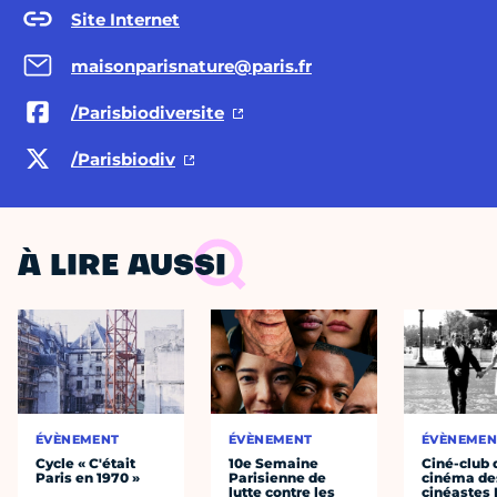
Site Internet
maisonparisnature@paris.fr
/Parisbiodiversite
/Parisbiodiv
À LIRE AUSSI
ÉVÈNEMENT
ÉVÈNEMENT
ÉVÈNEMEN
Cycle « C'était
10e Semaine
Ciné-club 
Paris en 1970 »
Parisienne de
cinéma de
lutte contre les
cinéastes 