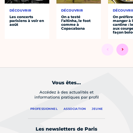
DÉCOUVRIR
DÉCOUVRIR
DÉCOUVRI
Les concerts
On a testé
On préfèr
parisiens à voir en
l’altinha, le foot
manger à 
août
comme à
cantine : l
Copacabana
aux courge
façon bol
Vous êtes...
Accédez à des actualités et
informations pratiques par profil
PROFESSIONNEL
ASSOCIATION
JEUNE
Les newsletters de Paris