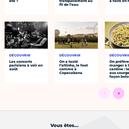
été ?
tranquillement au
à faire en 
fil de l’eau
DÉCOUVRIR
DÉCOUVRIR
DÉCOUVRI
Les concerts
On a testé
On préfèr
parisiens à voir en
l’altinha, le foot
manger à 
août
comme à
cantine : l
Copacabana
aux courge
façon bol
Vous êtes...