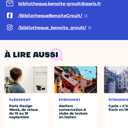
bibliotheque.benoite-groult@paris.fr
/BibliothequeBenoiteGroult/
/bibliotheque_benoite_groult/
À LIRE AUSSI
ÉVÈNEMENT
ÉVÈNEMENT
ÉVÈNEMEN
Paris Design
Ateliers
Cycle « C'é
Week, de retour
conversation &
Paris en 1
du 10 au 19
clubs de lecture
septembre
en italien