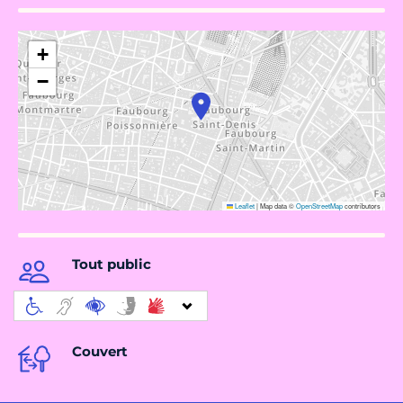
+
−
Leaflet
|
Map data ©
OpenStreetMap
contributors
Tout public
Couvert