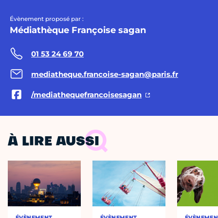
Évènement proposé par :
Médiathèque Françoise sagan
01 53 24 69 70
mediatheque.francoise-sagan@paris.fr
/mediathequefrancoisesagan
À LIRE AUSSI
ÉVÈNEMENT
ÉVÈNEMENT
ÉVÈNEMEN