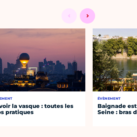
EMENT
ÉVÈNEMENT
voir la vasque : toutes les
Baignade esti
os pratiques
Seine : bras 