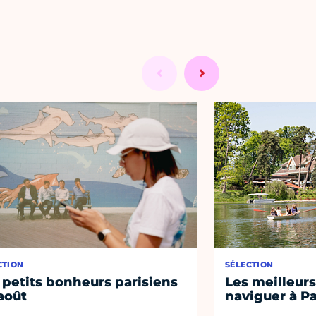
CTION
SÉLECTION
 petits bonheurs parisiens
Les meilleurs
août
naviguer à Pa