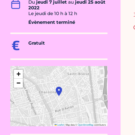
Du
jeudi 7 juillet
au
jeudi 25 août
2022
Le jeudi de 10 h à 12 h
Évènement terminé
Gratuit
+
−
Leaflet
|
Map data ©
OpenStreetMap
contributors