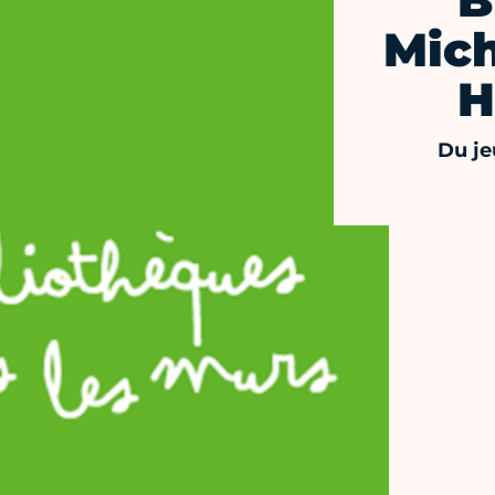
B
Mich
H
Du je