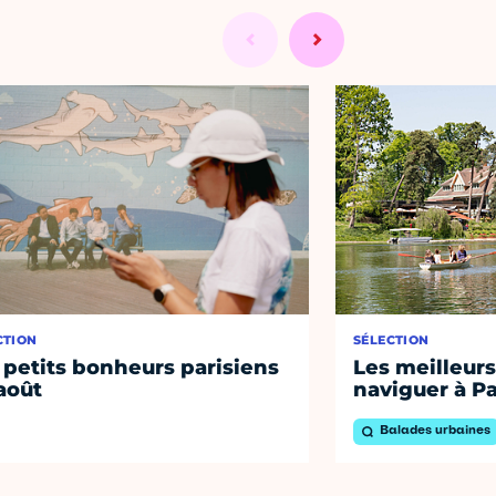
CTION
SÉLECTION
 petits bonheurs parisiens
Les meilleurs
août
naviguer à Pa
Balades urbaines