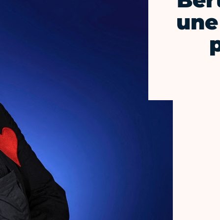
Ber
une