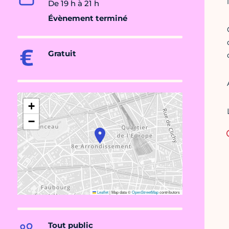
De 19 h à 21 h
Évènement terminé
Gratuit
+
−
Leaflet
|
Map data ©
OpenStreetMap
contributors
Tout public