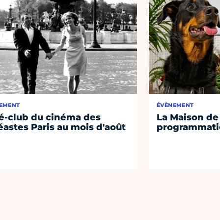
EMENT
ÉVÈNEMENT
é-club du cinéma des
La Maison de 
éastes Paris au mois d'août
programmati