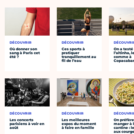
DÉCOUVRIR
DÉCOUVRIR
DÉCOUVRI
Où donner son
Ces sports à
On a testé
sang à Paris cet
pratiquer
l’altinha, l
été ?
tranquillement au
comme à
fil de l’eau
Copacaba
DÉCOUVRIR
DÉCOUVRIR
DÉCOUVRI
Les concerts
Les meilleures
On préfèr
parisiens à voir en
expos du moment
manger à 
août
à faire en famille
cantine : l
aux courge