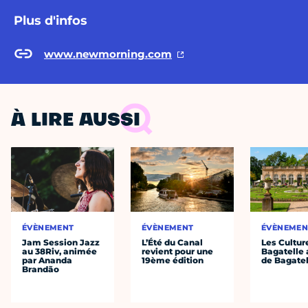
Plus d'infos
www.newmorning.com
À LIRE AUSSI
ÉVÈNEMENT
ÉVÈNEMENT
ÉVÈNEMEN
Jam Session Jazz
L’Été du Canal
Les Cultur
au 38Riv, animée
revient pour une
Bagatelle 
par Ananda
19ème édition
de Bagatel
Brandão