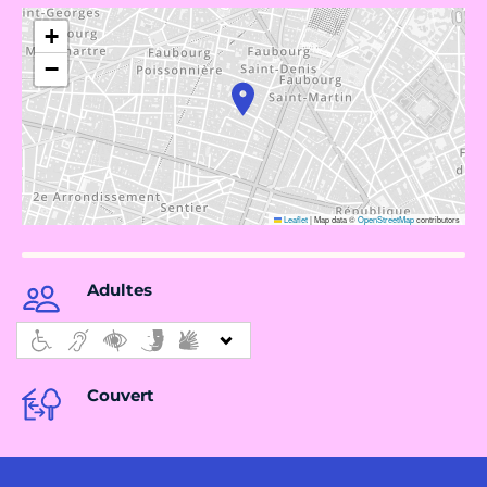
+
−
Leaflet
|
Map data ©
OpenStreetMap
contributors
Adultes
Couvert