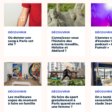
DÉCOUVRIR
DÉCOUVRIR
DÉCOUVRI
Où donner son
Connaissez-vous
3 bonnes r
sang à Paris cet
l’histoire des
d’écouter 
été ?
amants maudits,
podcast « 
Héloïse et
Fumoir »
Abélard ?
DÉCOUVRIR
DÉCOUVRIR
DÉCOUVRI
Les meilleures
Où faire du sport
On a testé 
expos du moment
gratuitement à
sensoriell
à faire en famille
Paris quand on est
stade Jea
une femme ?