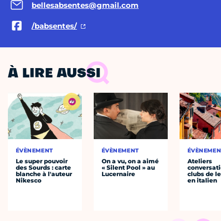
bellesabsentes@gmail.com
/babsentes/
À LIRE AUSSI
ÉVÈNEMENT
ÉVÈNEMENT
ÉVÈNEMEN
Le super pouvoir
On a vu, on a aimé
Ateliers
des Sourds : carte
« Silent Pool » au
conversati
blanche à l'auteur
Lucernaire
clubs de l
Nikesco
en italien