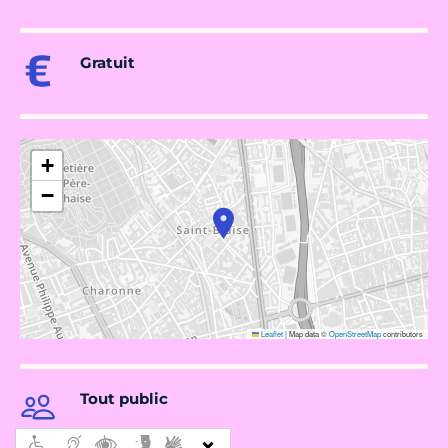
Gratuit
+
−
Leaflet
|
Map data ©
OpenStreetMap
contributors
Tout public