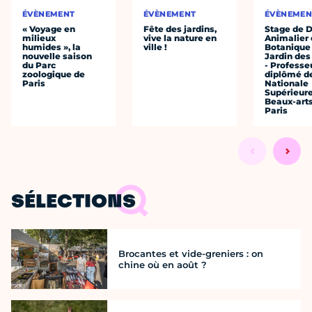
ÉVÈNEMENT
ÉVÈNEMENT
ÉVÈNEMEN
« Voyage en
Fête des jardins,
Stage de 
milieux
vive la nature en
Animalier 
humides », la
ville !
Botanique
nouvelle saison
Jardin des
du Parc
- Professe
zoologique de
diplômé de
Paris
Nationale
Supérieur
Beaux-art
Paris
SÉLECTIONS
Brocantes et vide-greniers : on
chine où en août ?