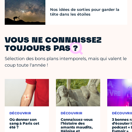
Nos idées de sorties pour garder la
tête dans les étoiles
VOUS NE CONNAISSEZ
TOUJOURS PAS ?
Sélection des bons plans intemporels, mais qui valent le
coup toute l'année !
DÉCOUVRIR
DÉCOUVRIR
DÉCOUVRI
Où donner son
Connaissez-vous
3 bonnes r
sang à Paris cet
l’histoire des
d’écouter 
été ?
amants maudits,
podcast « 
Héloïse et
Fumoir »