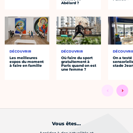
Abélard ?
DÉCOUVRIR
DÉCOUVRIR
DÉCOUVRI
Les meilleures
Où faire du sport
On a testé 
expos du moment
gratuitement à
sensoriell
à faire en famille
Paris quand on est
stade Jea
une femme ?
Vous êtes...