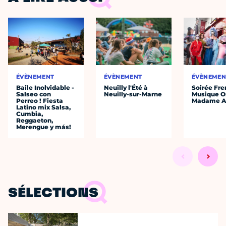
ÉVÈNEMENT
ÉVÈNEMENT
ÉVÈNEMEN
Baile Inolvidable -
Neuilly l'Été à
Soirée Fre
Salseo con
Neuilly-sur-Marne
Musique O
Perreo ! Fiesta
Madame A
Latino mix Salsa,
Cumbia,
Reggaeton,
Merengue y más!
SÉLECTIONS