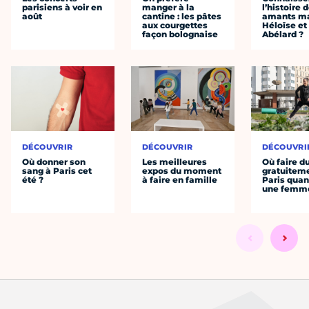
parisiens à voir en
manger à la
l’histoire 
août
cantine : les pâtes
amants ma
aux courgettes
Héloïse et
façon bolognaise
Abélard ?
DÉCOUVRIR
DÉCOUVRIR
DÉCOUVRI
Où donner son
Les meilleures
Où faire d
sang à Paris cet
expos du moment
gratuitem
été ?
à faire en famille
Paris quan
une femm