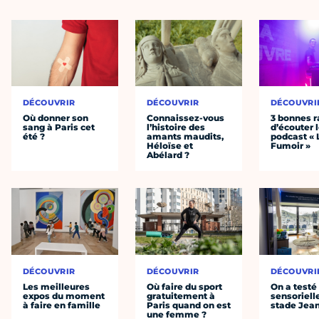
DÉCOUVRIR
DÉCOUVRIR
DÉCOUVRI
Où donner son
Connaissez-vous
3 bonnes r
sang à Paris cet
l’histoire des
d’écouter 
été ?
amants maudits,
podcast « 
Héloïse et
Fumoir »
Abélard ?
DÉCOUVRIR
DÉCOUVRIR
DÉCOUVRI
Les meilleures
Où faire du sport
On a testé 
expos du moment
gratuitement à
sensoriell
à faire en famille
Paris quand on est
stade Jea
une femme ?