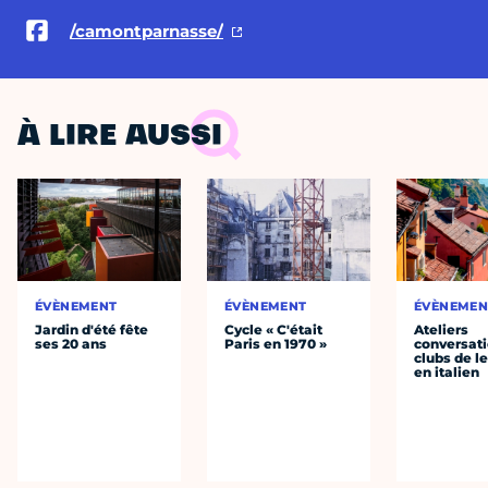
/camontparnasse/
À LIRE AUSSI
ÉVÈNEMENT
ÉVÈNEMENT
ÉVÈNEMEN
Jardin d'été fête
Cycle « C'était
Ateliers
ses 20 ans
Paris en 1970 »
conversati
clubs de l
en italien