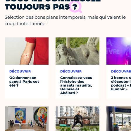
TOUJOURS PAS ?
Sélection des bons plans intemporels, mais qui valent le
coup toute l'année !
DÉCOUVRIR
DÉCOUVRIR
DÉCOUVRI
Où donner son
Connaissez-vous
3 bonnes r
sang à Paris cet
l’histoire des
d’écouter 
été ?
amants maudits,
podcast « 
Héloïse et
Fumoir »
Abélard ?