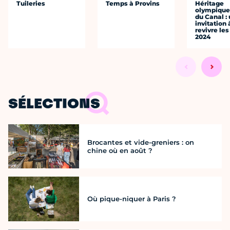
Tuileries
Temps à Provins
Héritage
olympique 
du Canal :
invitation 
revivre le
2024
SÉLECTIONS
Brocantes et vide-greniers : on
chine où en août ?
Où pique-niquer à Paris ?