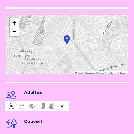
+
−
Leaflet
|
Map data ©
OpenStreetMap
contributors
Adultes
Couvert