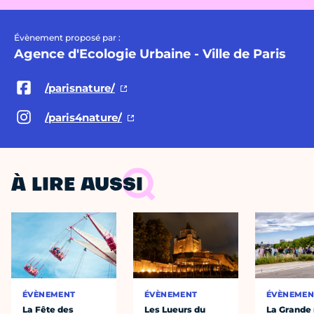
Évènement proposé par :
Agence d'Ecologie Urbaine - Ville de Paris
/parisnature/
/paris4nature/
À LIRE AUSSI
ÉVÈNEMENT
ÉVÈNEMENT
ÉVÈNEMEN
La Fête des
Les Lueurs du
La Grande