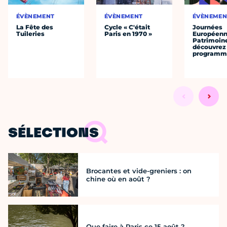
ÉVÈNEMENT
ÉVÈNEMENT
ÉVÈNEMEN
La Fête des
Cycle « C'était
Journées
Tuileries
Paris en 1970 »
Européenn
Patrimoine
découvrez 
programme
SÉLECTIONS
Brocantes et vide-greniers : on
chine où en août ?
Que faire à Paris ce 15 août ?