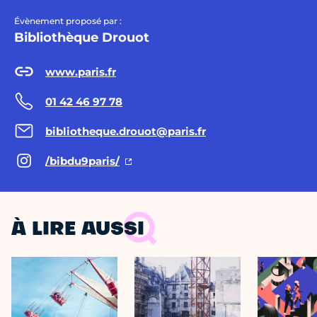
Évènement proposé par :
Bibliothèque Drouot
www.paris.fr
01 42 46 97 78
bibliotheque.drouot@paris.fr
/bibdu9paris/
À LIRE AUSSI