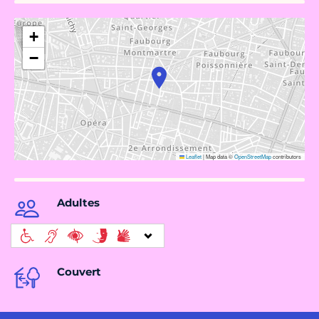
+
−
Leaflet
|
Map data ©
OpenStreetMap
contributors
Adultes
Couvert