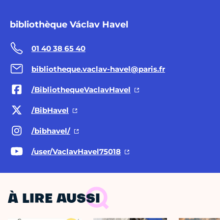
bibliothèque Václav Havel
01 40 38 65 40
bibliotheque.vaclav-havel@paris.fr
/BibliothequeVaclavHavel
/BibHavel
/bibhavel/
/user/VaclavHavel75018
À LIRE AUSSI