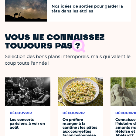
Nos idées de sorties pour garder la
tête dans les étoiles
VOUS NE CONNAISSEZ
TOUJOURS PAS ?
Sélection des bons plans intemporels, mais qui valent le
coup toute l'année !
DÉCOUVRIR
DÉCOUVRIR
DÉCOUVRI
Les concerts
On préfère
Connaisse
parisiens à voir en
manger à la
l’histoire 
août
cantine : les pâtes
amants ma
aux courgettes
Héloïse et
façon bolognaise
Abélard ?