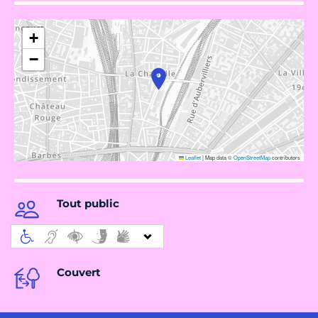
+
−
Leaflet
|
Map data ©
OpenStreetMap
contributors
Tout public
Couvert