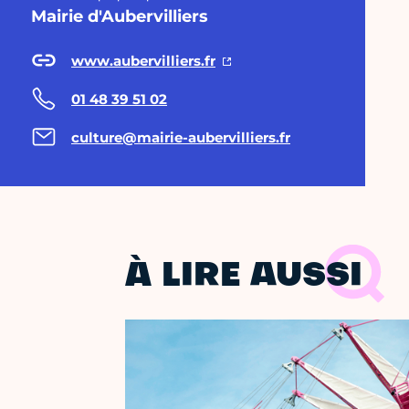
Mairie d'Aubervilliers
www.aubervilliers.fr
01 48 39 51 02
culture@mairie-aubervilliers.fr
À LIRE AUSSI