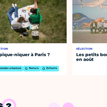
CTION
SÉLECTION
pique-niquer à Paris ?
Les petits bo
en août
alades urbaines
Nature
Enfants