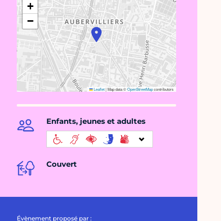
+
−
Leaflet
|
Map data ©
OpenStreetMap
contributors
Enfants, jeunes et adultes
Couvert
Évènement proposé par :