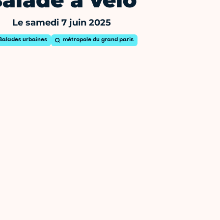
alade à vélo
Le samedi 7 juin 2025
Balades urbaines
métropole du grand paris