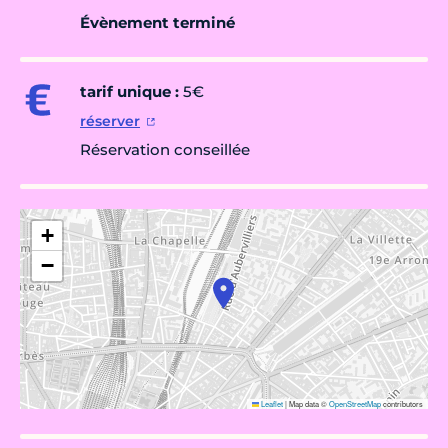
Évènement terminé
tarif unique :
5€
réserver
Réservation conseillée
+
−
Leaflet
|
Map data ©
OpenStreetMap
contributors