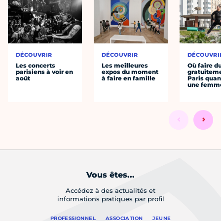
DÉCOUVRIR
DÉCOUVRIR
DÉCOUVRI
Les concerts
Les meilleures
Où faire d
parisiens à voir en
expos du moment
gratuitem
août
à faire en famille
Paris quan
une femm
Vous êtes...
Accédez à des actualités et
informations pratiques par profil
PROFESSIONNEL
ASSOCIATION
JEUNE